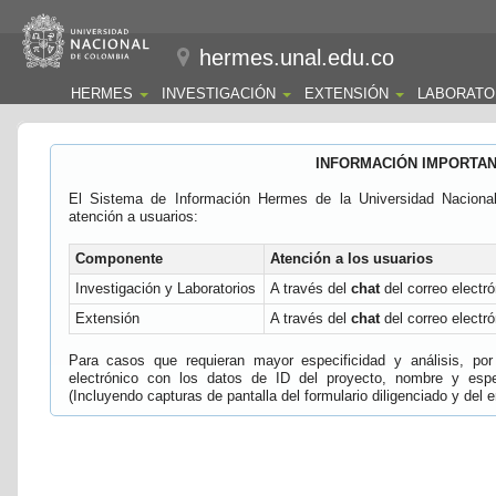
hermes.unal.edu.co
HERMES
INVESTIGACIÓN
EXTENSIÓN
LABORATO
INFORMACIÓN IMPORTA
El Sistema de Información Hermes de la Universidad Naciona
atención a usuarios:
Componente
Atención a los usuarios
Investigación y Laboratorios
A través del
chat
del correo electró
Extensión
A través del
chat
del correo electró
Para casos que requieran mayor especificidad y análisis, por 
electrónico con los datos de ID del proyecto, nombre y espec
(Incluyendo capturas de pantalla del formulario diligenciado y del e