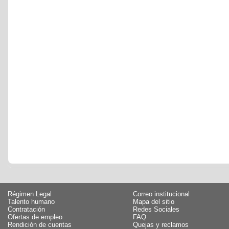
Régimen Legal
Correo institucional
Talento humano
Mapa del sitio
Contratación
Redes Sociales
Ofertas de empleo
FAQ
Rendición de cuentas
Quejas y reclamos