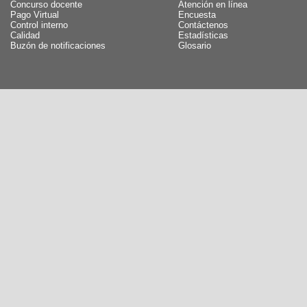
Concurso docente
Atención en línea
Pago Virtual
Encuesta
Control interno
Contáctenos
Calidad
Estadísticas
Buzón de notificaciones
Glosario