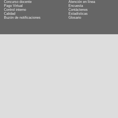
Concurso docente
Atención en línea
Pago Virtual
Encuesta
Control interno
Contáctenos
Calidad
Estadísticas
Buzón de notificaciones
Glosario