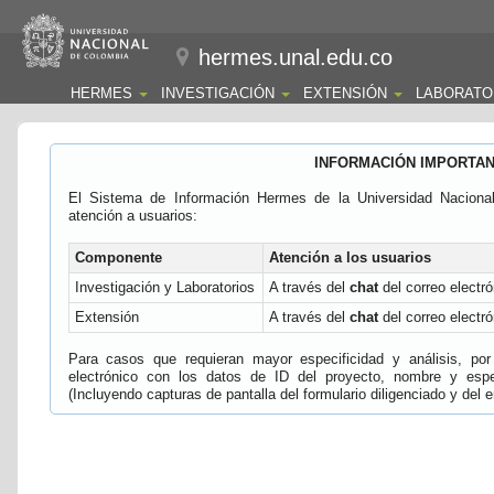
hermes.unal.edu.co
HERMES
INVESTIGACIÓN
EXTENSIÓN
LABORATO
INFORMACIÓN IMPORTA
El Sistema de Información Hermes de la Universidad Naciona
atención a usuarios:
Componente
Atención a los usuarios
Investigación y Laboratorios
A través del
chat
del correo electró
Extensión
A través del
chat
del correo electró
Para casos que requieran mayor especificidad y análisis, por 
electrónico con los datos de ID del proyecto, nombre y espec
(Incluyendo capturas de pantalla del formulario diligenciado y del e