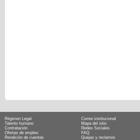
Régimen Legal
Correo institucional
Talento humano
Mapa del sitio
Contratación
Redes Sociales
Ofertas de empleo
FAQ
Rendición de cuentas
Quejas y reclamos