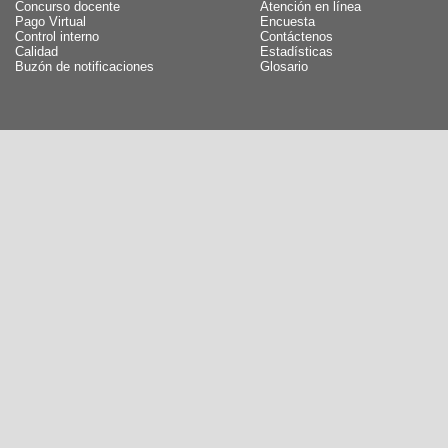
Concurso docente
Atención en línea
Pago Virtual
Encuesta
Control interno
Contáctenos
Calidad
Estadísticas
Buzón de notificaciones
Glosario