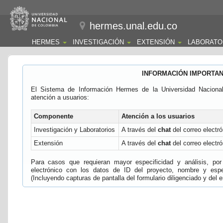
hermes.unal.edu.co
HERMES
INVESTIGACIÓN
EXTENSIÓN
LABORATO
INFORMACIÓN IMPORTA
El Sistema de Información Hermes de la Universidad Naciona
atención a usuarios:
Componente
Atención a los usuarios
Investigación y Laboratorios
A través del
chat
del correo electró
Extensión
A través del
chat
del correo electró
Para casos que requieran mayor especificidad y análisis, por 
electrónico con los datos de ID del proyecto, nombre y espec
(Incluyendo capturas de pantalla del formulario diligenciado y del e