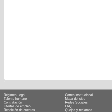
Régimen Legal
Correo institucional
Talento humano
Mapa del sitio
Contratación
Redes Sociales
Ofertas de empleo
FAQ
Rendición de cuentas
Quejas y reclamos