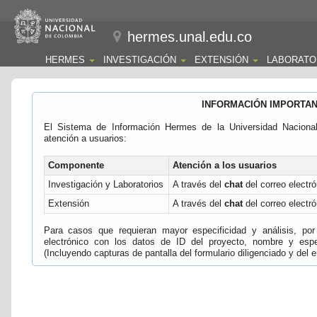
hermes.unal.edu.co
HERMES
INVESTIGACIÓN
EXTENSIÓN
LABORATO
INFORMACIÓN IMPORTA
El Sistema de Información Hermes de la Universidad Naciona
atención a usuarios:
Componente
Atención a los usuarios
Investigación y Laboratorios
A través del
chat
del correo electró
Extensión
A través del
chat
del correo electró
Para casos que requieran mayor especificidad y análisis, por 
electrónico con los datos de ID del proyecto, nombre y espec
(Incluyendo capturas de pantalla del formulario diligenciado y del e