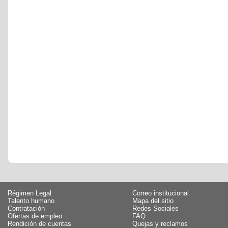
Régimen Legal
Correo institucional
Talento humano
Mapa del sitio
Contratación
Redes Sociales
Ofertas de empleo
FAQ
Rendición de cuentas
Quejas y reclamos