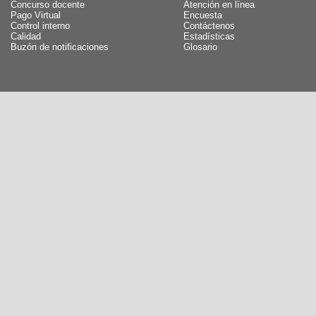
Concurso docente
Atención en línea
Pago Virtual
Encuesta
Control interno
Contáctenos
Calidad
Estadísticas
Buzón de notificaciones
Glosario