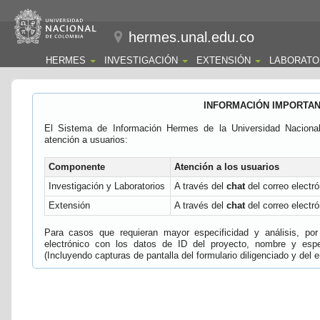
hermes.unal.edu.co
HERMES
INVESTIGACIÓN
EXTENSIÓN
LABORATO
INFORMACIÓN IMPORTA
El Sistema de Información Hermes de la Universidad Naciona
atención a usuarios:
Componente
Atención a los usuarios
Investigación y Laboratorios
A través del
chat
del correo electró
Extensión
A través del
chat
del correo electró
Para casos que requieran mayor especificidad y análisis, por 
electrónico con los datos de ID del proyecto, nombre y espec
(Incluyendo capturas de pantalla del formulario diligenciado y del e