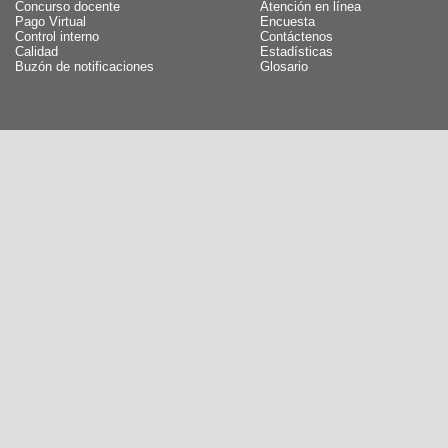
Concurso docente
Atención en línea
Pago Virtual
Encuesta
Control interno
Contáctenos
Calidad
Estadísticas
Buzón de notificaciones
Glosario