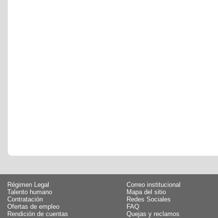
Régimen Legal
Correo institucional
Talento humano
Mapa del sitio
Contratación
Redes Sociales
Ofertas de empleo
FAQ
Rendición de cuentas
Quejas y reclamos