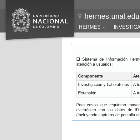
hermes.unal.edu
HERMES
INVESTIG
El Sistema de Información Herm
atención a usuarios:
Componente
Ate
Investigación y Laboratorios
A t
Extensión
A t
Para casos que requieran mayor e
electrónico con los datos de ID
(Incluyendo capturas de pantalla del