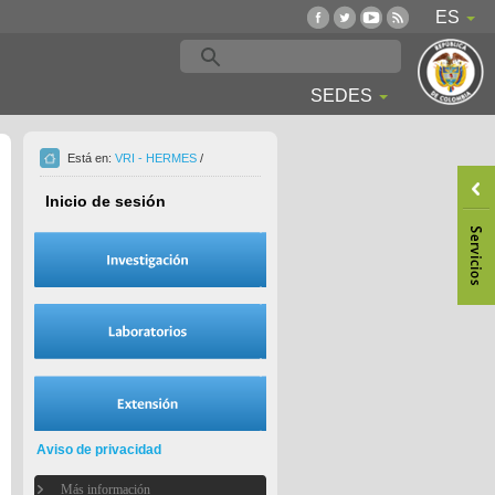
ES
SEDES
Está en:
VRI - HERMES
/
Inicio de sesión
Aviso de privacidad
Más información