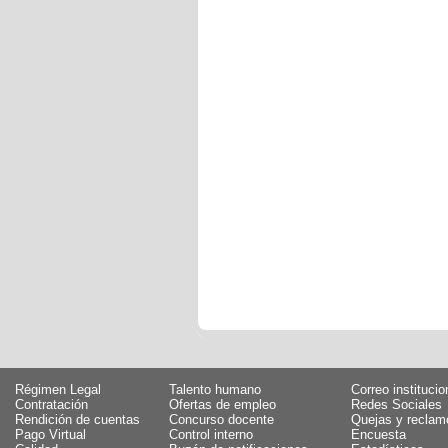
Régimen Legal
Talento humano
Correo institucio
Contratación
Ofertas de empleo
Redes Sociales
Rendición de cuentas
Concurso docente
Quejas y reclam
Pago Virtual
Control interno
Encuesta