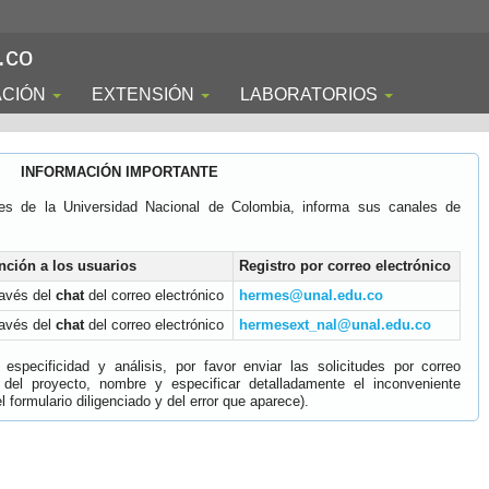
.co
ACIÓN
EXTENSIÓN
LABORATORIOS
INFORMACIÓN IMPORTANTE
es de la Universidad Nacional de Colombia, informa sus canales de
nción a los usuarios
Registro por correo electrónico
ravés del
chat
del correo electrónico
hermes@unal.edu.co
ravés del
chat
del correo electrónico
hermesext_nal@unal.edu.co
specificidad y análisis, por favor enviar las solicitudes por correo
 del proyecto, nombre y especificar detalladamente el inconveniente
 formulario diligenciado y del error que aparece).