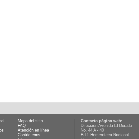
nal
Mapa del sitio
Contacto página web:
FAQ
Dirección Avenida El Dorado
os
Atención en línea
No. 44 A - 40
Contáctenos
Edif. Hemeroteca Nacional