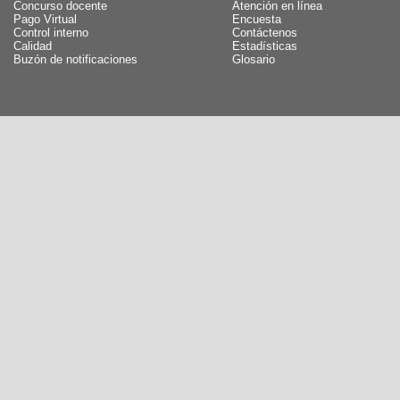
Concurso docente
Atención en línea
Pago Virtual
Encuesta
Control interno
Contáctenos
Calidad
Estadísticas
Buzón de notificaciones
Glosario