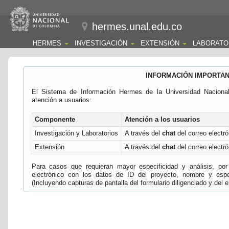
hermes.unal.edu.co
HERMES
INVESTIGACIÓN
EXTENSIÓN
LABORATO
INFORMACIÓN IMPORTA
El Sistema de Información Hermes de la Universidad Naciona
atención a usuarios:
Componente
Atención a los usuarios
Investigación y Laboratorios
A través del
chat
del correo electró
Extensión
A través del
chat
del correo electró
Para casos que requieran mayor especificidad y análisis, por 
electrónico con los datos de ID del proyecto, nombre y espec
(Incluyendo capturas de pantalla del formulario diligenciado y del e