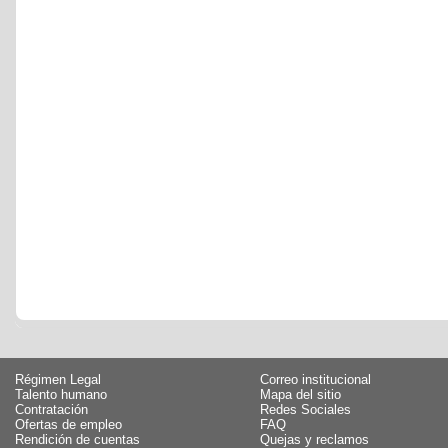
Régimen Legal
Correo institucional
Talento humano
Mapa del sitio
Contratación
Redes Sociales
Ofertas de empleo
FAQ
Rendición de cuentas
Quejas y reclamos