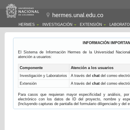
hermes.unal.edu.co
HERMES
INVESTIGACIÓN
EXTENSIÓN
LABORATO
INFORMACIÓN IMPORTA
El Sistema de Información Hermes de la Universidad Naciona
atención a usuarios:
Componente
Atención a los usuarios
Investigación y Laboratorios
A través del
chat
del correo electró
Extensión
A través del
chat
del correo electró
Para casos que requieran mayor especificidad y análisis, por 
electrónico con los datos de ID del proyecto, nombre y espec
(Incluyendo capturas de pantalla del formulario diligenciado y del e