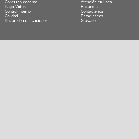
Concurso docente
Atención en línea
Pago Virtual
Encuesta
Control interno
Contáctenos
Calidad
Estadísticas
Buzón de notificaciones
Glosario