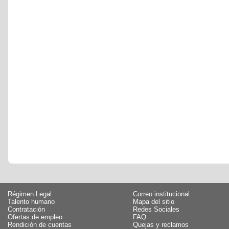
Régimen Legal
Correo institucional
Talento humano
Mapa del sitio
Contratación
Redes Sociales
Ofertas de empleo
FAQ
Rendición de cuentas
Quejas y reclamos