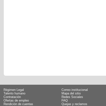
Régimen Legal
Correo institucional
Talento humano
Mapa del sitio
Contratación
Redes Sociales
Ofertas de empleo
FAQ
Rendición de cuentas
Quejas y reclamos