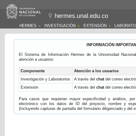
hermes.unal.edu.co
HERMES
INVESTIGACIÓN
EXTENSIÓN
LABORATO
INFORMACIÓN IMPORTA
El Sistema de Información Hermes de la Universidad Naciona
atención a usuarios:
Componente
Atención a los usuarios
Investigación y Laboratorios
A través del
chat
del correo electró
Extensión
A través del
chat
del correo electró
Para casos que requieran mayor especificidad y análisis, por 
electrónico con los datos de ID del proyecto, nombre y espec
(Incluyendo capturas de pantalla del formulario diligenciado y del e