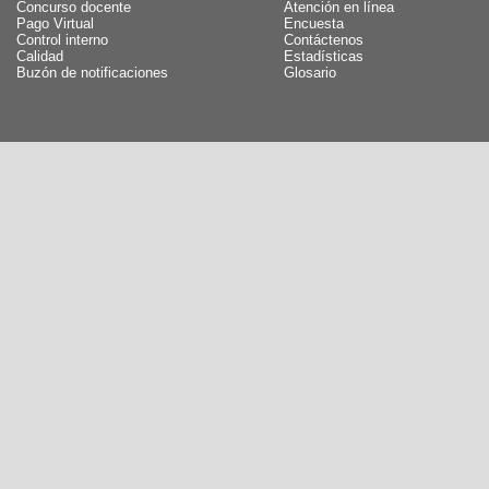
Concurso docente
Atención en línea
Pago Virtual
Encuesta
Control interno
Contáctenos
Calidad
Estadísticas
Buzón de notificaciones
Glosario