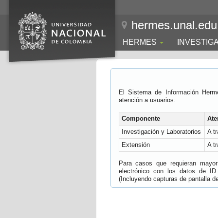
hermes.unal.edu
HERMES
INVESTIG
El Sistema de Información Herm
atención a usuarios:
Componente
Ate
Investigación y Laboratorios
A t
Extensión
A t
Para casos que requieran mayor e
electrónico con los datos de ID
(Incluyendo capturas de pantalla del