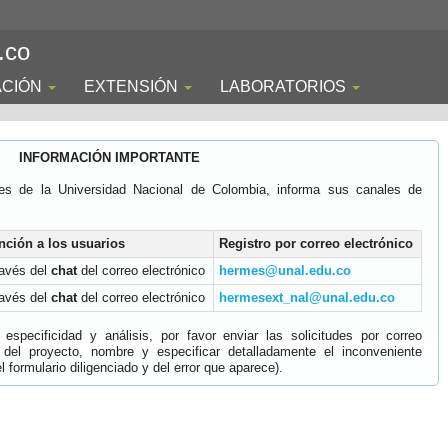
.co
ACIÓN
EXTENSIÓN
LABORATORIOS
INFORMACIÓN IMPORTANTE
es de la Universidad Nacional de Colombia, informa sus canales de
nción a los usuarios
Registro por correo electrónico
ravés del
chat
del correo electrónico
hermes@unal.edu.co
ravés del
chat
del correo electrónico
hermesext_nal@unal.edu.co
specificidad y análisis, por favor enviar las solicitudes por correo
 del proyecto, nombre y especificar detalladamente el inconveniente
 formulario diligenciado y del error que aparece).