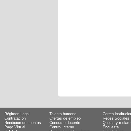
Régimen Legal
Talento humano
Correo institucio
Contratación
Ofertas de empleo
Redes Sociales
Rendición de cuentas
Concurso docente
Quejas y reclam
Pago Virtual
Control interno
Encuesta