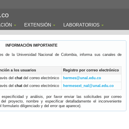
.co
ACIÓN
EXTENSIÓN
LABORATORIOS
INFORMACIÓN IMPORTANTE
es de la Universidad Nacional de Colombia, informa sus canales de
nción a los usuarios
Registro por correo electrónico
ravés del
chat
del correo electrónico
hermes@unal.edu.co
ravés del
chat
del correo electrónico
hermesext_nal@unal.edu.co
specificidad y análisis, por favor enviar las solicitudes por correo
 del proyecto, nombre y especificar detalladamente el inconveniente
 formulario diligenciado y del error que aparece).