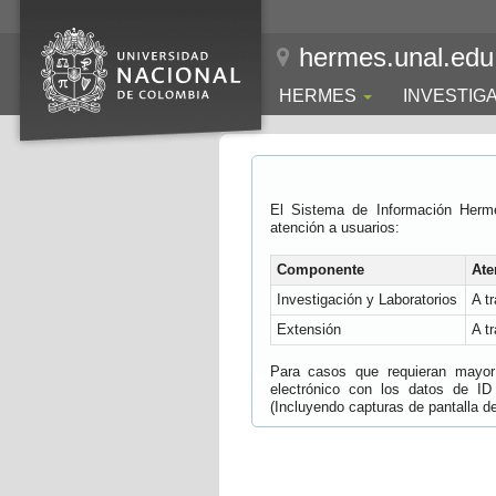
hermes.unal.edu
HERMES
INVESTIG
El Sistema de Información Herm
atención a usuarios:
Componente
Ate
Investigación y Laboratorios
A t
Extensión
A t
Para casos que requieran mayor e
electrónico con los datos de ID
(Incluyendo capturas de pantalla del