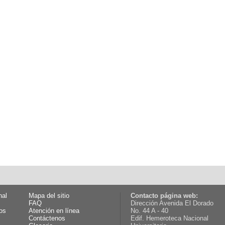
nal
Mapa del sitio
Contacto página web:
FAQ
Dirección Avenida El Dorado
os
Atención en línea
No. 44 A - 40
Contáctenos
Edif. Hemeroteca Nacional