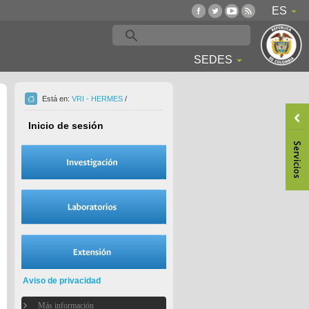
ES
SEDES
Está en:
VRI - HERMES
/
Inicio de sesión
Aviso de privacidad
Más información