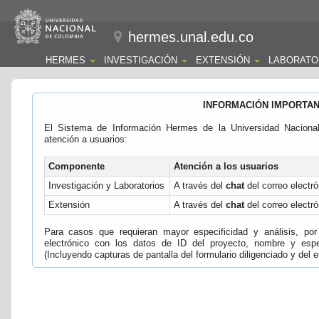
hermes.unal.edu.co
HERMES
INVESTIGACIÓN
EXTENSIÓN
LABORATO
INFORMACIÓN IMPORTA
El Sistema de Información Hermes de la Universidad Naciona
atención a usuarios:
Componente
Atención a los usuarios
Investigación y Laboratorios
A través del
chat
del correo electró
Extensión
A través del
chat
del correo electró
Para casos que requieran mayor especificidad y análisis, por 
electrónico con los datos de ID del proyecto, nombre y espec
(Incluyendo capturas de pantalla del formulario diligenciado y del e