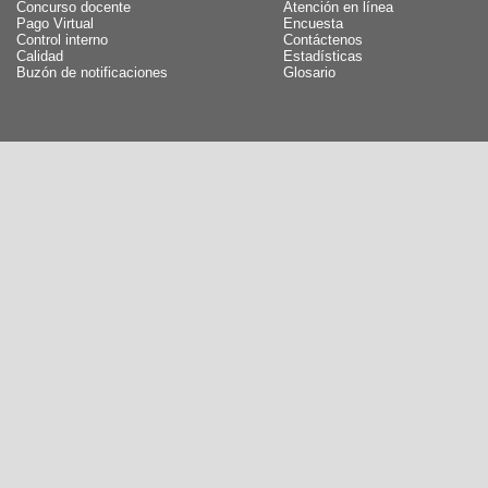
Concurso docente
Atención en línea
Pago Virtual
Encuesta
Control interno
Contáctenos
Calidad
Estadísticas
Buzón de notificaciones
Glosario