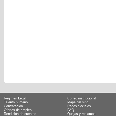
Régimen Legal
Correo institucional
Talento humano
Mapa del sitio
Contratación
Redes Sociales
Ofertas de empleo
FAQ
Rendición de cuentas
Quejas y reclamos