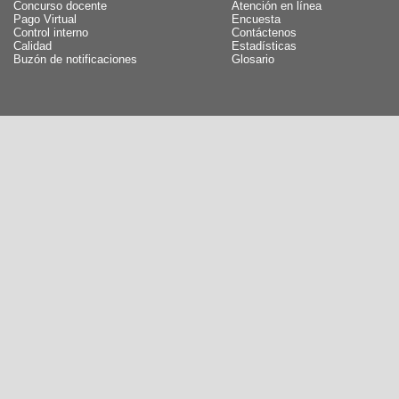
Concurso docente
Atención en línea
Pago Virtual
Encuesta
Control interno
Contáctenos
Calidad
Estadísticas
Buzón de notificaciones
Glosario