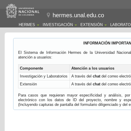
hermes.unal.edu.co
HERMES
INVESTIGACIÓN
EXTENSIÓN
LABORATO
INFORMACIÓN IMPORTA
El Sistema de Información Hermes de la Universidad Naciona
atención a usuarios:
Componente
Atención a los usuarios
Investigación y Laboratorios
A través del
chat
del correo electró
Extensión
A través del
chat
del correo electró
Para casos que requieran mayor especificidad y análisis, por 
electrónico con los datos de ID del proyecto, nombre y espec
(Incluyendo capturas de pantalla del formulario diligenciado y del e