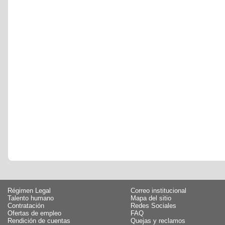
Régimen Legal
Correo institucional
Talento humano
Mapa del sitio
Contratación
Redes Sociales
Ofertas de empleo
FAQ
Rendición de cuentas
Quejas y reclamos