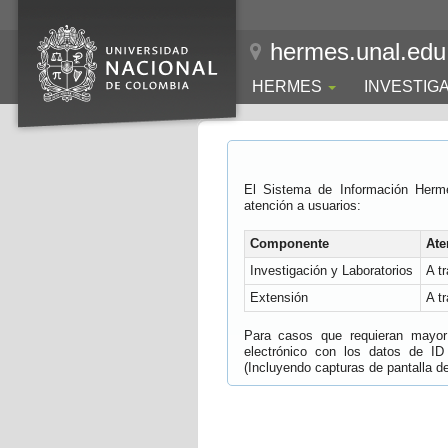
hermes.unal.edu
HERMES
INVESTIG
El Sistema de Información Herm
atención a usuarios:
Componente
Ate
Investigación y Laboratorios
A t
Extensión
A t
Para casos que requieran mayor e
electrónico con los datos de ID
(Incluyendo capturas de pantalla del