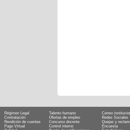
Régimen Legal
Talento humano
Correo institucio
Contratación
Ofertas de empleo
Redes Sociales
Rendición de cuentas
Concurso docente
Quejas y reclam
Pago Virtual
Control interno
Encuesta