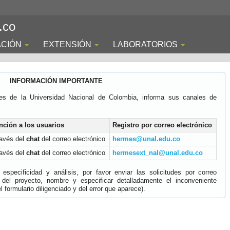
.co
ACIÓN
EXTENSIÓN
LABORATORIOS
INFORMACIÓN IMPORTANTE
es de la Universidad Nacional de Colombia, informa sus canales de
nción a los usuarios
Registro por correo electrónico
ravés del
chat
del correo electrónico
hermes@unal.edu.co
ravés del
chat
del correo electrónico
hermesext_nal@unal.edu.co
specificidad y análisis, por favor enviar las solicitudes por correo
 del proyecto, nombre y especificar detalladamente el inconveniente
 formulario diligenciado y del error que aparece).