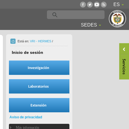
ES
SEDES
Está en:
VRI - HERMES
/
Inicio de sesión
Aviso de privacidad
Más información