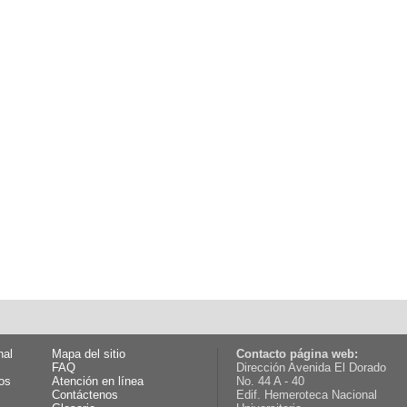
nal
Mapa del sitio
Contacto página web:
FAQ
Dirección Avenida El Dorado
os
Atención en línea
No. 44 A - 40
Contáctenos
Edif. Hemeroteca Nacional