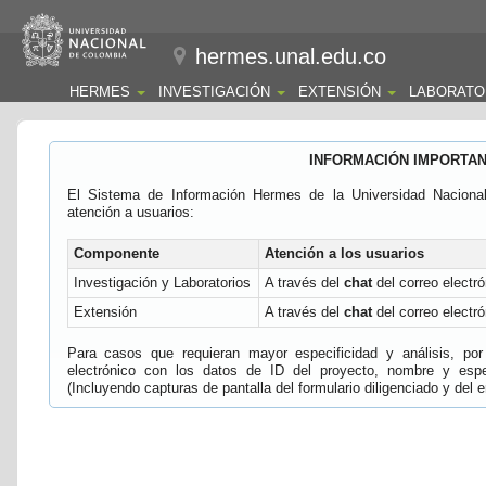
hermes.unal.edu.co
HERMES
INVESTIGACIÓN
EXTENSIÓN
LABORATO
INFORMACIÓN IMPORTA
El Sistema de Información Hermes de la Universidad Naciona
atención a usuarios:
Componente
Atención a los usuarios
Investigación y Laboratorios
A través del
chat
del correo electró
Extensión
A través del
chat
del correo electró
Para casos que requieran mayor especificidad y análisis, por 
electrónico con los datos de ID del proyecto, nombre y espec
(Incluyendo capturas de pantalla del formulario diligenciado y del e