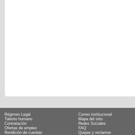
Régimen Legal
Correo institucional
Talento humano
Mapa del sitio
Contratación
Redes Sociales
Ofertas de empleo
FAQ
Rendición de cuentas
Quejas y reclamos