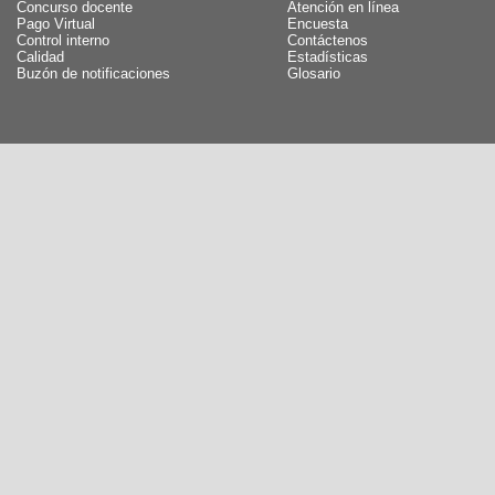
Concurso docente
Atención en línea
Pago Virtual
Encuesta
Control interno
Contáctenos
Calidad
Estadísticas
Buzón de notificaciones
Glosario