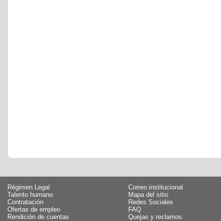
Régimen Legal
Correo institucional
Talento humano
Mapa del sitio
Contratación
Redes Sociales
Ofertas de empleo
FAQ
Rendición de cuentas
Quejas y reclamos