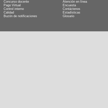
Concurso docente
Atención en línea
Pago Virtual
Encuesta
Control interno
Contáctenos
Calidad
Estadísticas
Buzón de notificaciones
Glosario