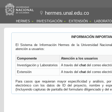
hermes.unal.edu.co
HERMES
INVESTIGACIÓN
EXTENSIÓN
LABORATO
INFORMACIÓN IMPORTA
El Sistema de Información Hermes de la Universidad Naciona
atención a usuarios:
Componente
Atención a los usuarios
Investigación y Laboratorios
A través del
chat
del correo electró
Extensión
A través del
chat
del correo electró
Para casos que requieran mayor especificidad y análisis, por 
electrónico con los datos de ID del proyecto, nombre y espec
(Incluyendo capturas de pantalla del formulario diligenciado y del e