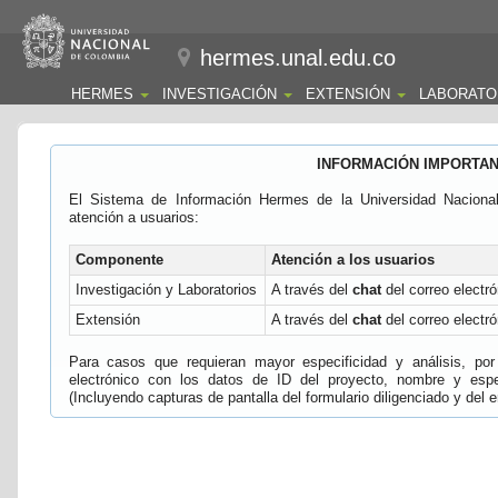
hermes.unal.edu.co
HERMES
INVESTIGACIÓN
EXTENSIÓN
LABORATO
INFORMACIÓN IMPORTA
El Sistema de Información Hermes de la Universidad Naciona
atención a usuarios:
Componente
Atención a los usuarios
Investigación y Laboratorios
A través del
chat
del correo electró
Extensión
A través del
chat
del correo electró
Para casos que requieran mayor especificidad y análisis, por 
electrónico con los datos de ID del proyecto, nombre y espec
(Incluyendo capturas de pantalla del formulario diligenciado y del e