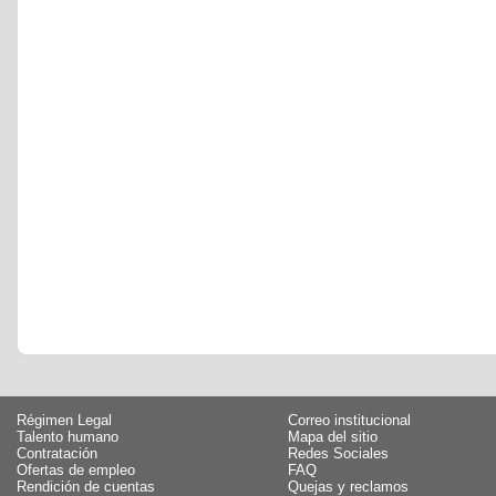
Régimen Legal
Correo institucional
Talento humano
Mapa del sitio
Contratación
Redes Sociales
Ofertas de empleo
FAQ
Rendición de cuentas
Quejas y reclamos