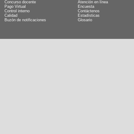
Concurso docente
Atención en línea
Pago Virtual
Encuesta
Control interno
Contáctenos
Calidad
Estadísticas
Buzón de notificaciones
Glosario