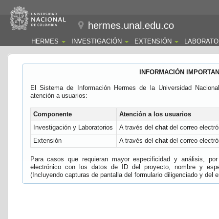
hermes.unal.edu.co
HERMES
INVESTIGACIÓN
EXTENSIÓN
LABORATO
INFORMACIÓN IMPORTA
El Sistema de Información Hermes de la Universidad Naciona
atención a usuarios:
Componente
Atención a los usuarios
Investigación y Laboratorios
A través del
chat
del correo electró
Extensión
A través del
chat
del correo electró
Para casos que requieran mayor especificidad y análisis, por 
electrónico con los datos de ID del proyecto, nombre y espec
(Incluyendo capturas de pantalla del formulario diligenciado y del e