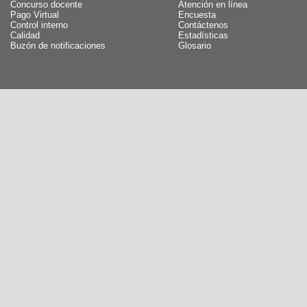
Concurso docente
Atención en línea
Pago Virtual
Encuesta
Control interno
Contáctenos
Calidad
Estadísticas
Buzón de notificaciones
Glosario