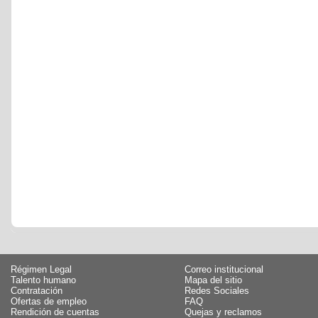
Régimen Legal
Correo institucional
Talento humano
Mapa del sitio
Contratación
Redes Sociales
Ofertas de empleo
FAQ
Rendición de cuentas
Quejas y reclamos