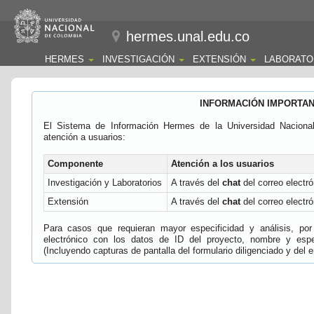
hermes.unal.edu.co
HERMES
INVESTIGACIÓN
EXTENSIÓN
LABORATO
INFORMACIÓN IMPORTA
El Sistema de Información Hermes de la Universidad Naciona
atención a usuarios:
Componente
Atención a los usuarios
Investigación y Laboratorios
A través del
chat
del correo electró
Extensión
A través del
chat
del correo electró
Para casos que requieran mayor especificidad y análisis, por 
electrónico con los datos de ID del proyecto, nombre y espec
(Incluyendo capturas de pantalla del formulario diligenciado y del e