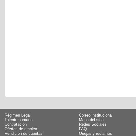
Régimen Legal
Correo institucional
Talento humano
Mapa del sitio
Contratación
Redes Sociales
Ofertas de empleo
FAQ
Rendición de cuentas
Quejas y reclamos