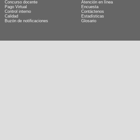
Concurso docente
Atención en línea
Pago Virtual
Encuesta
Control interno
Contáctenos
Calidad
Estadísticas
Buzón de notificaciones
Glosario