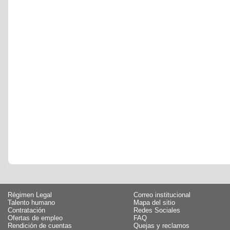
Régimen Legal
Correo institucional
Talento humano
Mapa del sitio
Contratación
Redes Sociales
Ofertas de empleo
FAQ
Rendición de cuentas
Quejas y reclamos