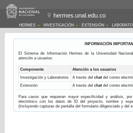
hermes.unal.edu.co
HERMES
INVESTIGACIÓN
EXTENSIÓN
LABORATO
INFORMACIÓN IMPORTA
El Sistema de Información Hermes de la Universidad Naciona
atención a usuarios:
Componente
Atención a los usuarios
Investigación y Laboratorios
A través del
chat
del correo electró
Extensión
A través del
chat
del correo electró
Para casos que requieran mayor especificidad y análisis, por 
electrónico con los datos de ID del proyecto, nombre y espec
(Incluyendo capturas de pantalla del formulario diligenciado y del e