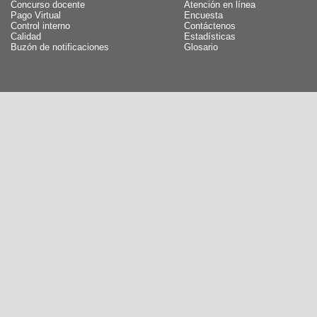
Concurso docente
Atención en línea
Pago Virtual
Encuesta
Control interno
Contáctenos
Calidad
Estadísticas
Buzón de notificaciones
Glosario