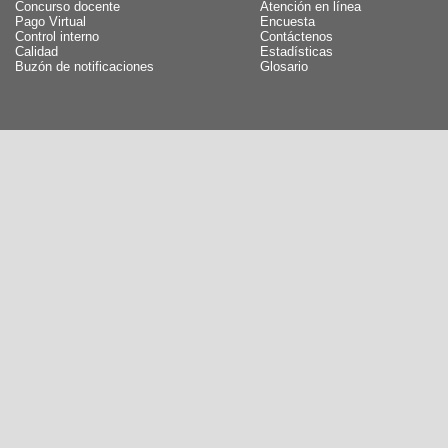
Concurso docente
Atención en línea
Pago Virtual
Encuesta
Control interno
Contáctenos
Calidad
Estadísticas
Buzón de notificaciones
Glosario