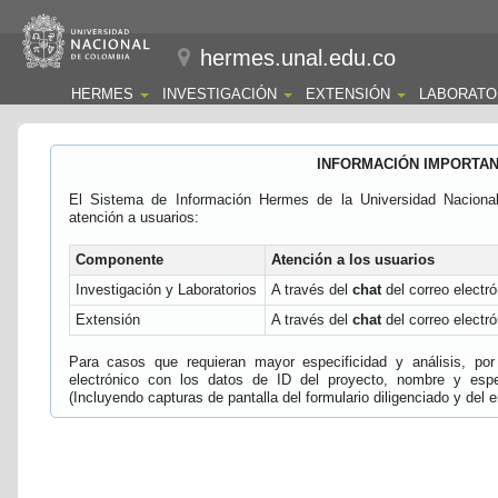
hermes.unal.edu.co
HERMES
INVESTIGACIÓN
EXTENSIÓN
LABORATO
INFORMACIÓN IMPORTA
El Sistema de Información Hermes de la Universidad Naciona
atención a usuarios:
Componente
Atención a los usuarios
Investigación y Laboratorios
A través del
chat
del correo electró
Extensión
A través del
chat
del correo electró
Para casos que requieran mayor especificidad y análisis, por 
electrónico con los datos de ID del proyecto, nombre y espec
(Incluyendo capturas de pantalla del formulario diligenciado y del e