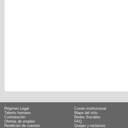
Régimen Legal
Correo institucional
Talento humano
Mapa del sitio
Contratación
Redes Sociales
Ofertas de empleo
FAQ
Rendición de cuentas
Quejas y reclamos