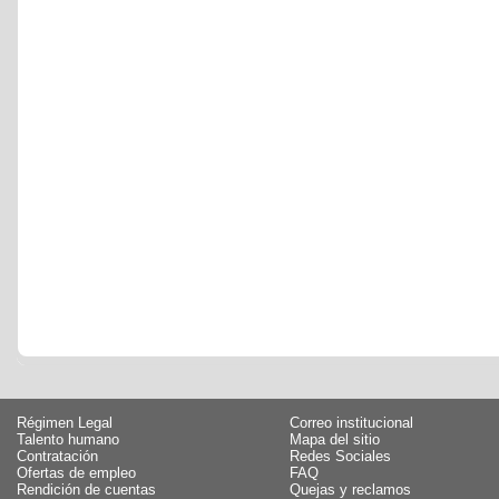
Régimen Legal
Correo institucional
Talento humano
Mapa del sitio
Contratación
Redes Sociales
Ofertas de empleo
FAQ
Rendición de cuentas
Quejas y reclamos