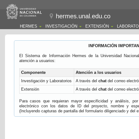
hermes.unal.edu.co
HERMES
INVESTIGACIÓN
EXTENSIÓN
LABORATO
INFORMACIÓN IMPORTA
El Sistema de Información Hermes de la Universidad Naciona
atención a usuarios:
Componente
Atención a los usuarios
Investigación y Laboratorios
A través del
chat
del correo electró
Extensión
A través del
chat
del correo electró
Para casos que requieran mayor especificidad y análisis, por 
electrónico con los datos de ID del proyecto, nombre y espec
(Incluyendo capturas de pantalla del formulario diligenciado y del e