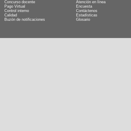
Concurso docente
Atención en línea
Pago Virtual
Encuesta
Control interno
Contáctenos
Calidad
Estadísticas
Buzón de notificaciones
Glosario