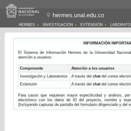
hermes.unal.edu.co
HERMES
INVESTIGACIÓN
EXTENSIÓN
LABORATO
INFORMACIÓN IMPORTA
El Sistema de Información Hermes de la Universidad Naciona
atención a usuarios:
Componente
Atención a los usuarios
Investigación y Laboratorios
A través del
chat
del correo electró
Extensión
A través del
chat
del correo electró
Para casos que requieran mayor especificidad y análisis, por 
electrónico con los datos de ID del proyecto, nombre y espec
(Incluyendo capturas de pantalla del formulario diligenciado y del e