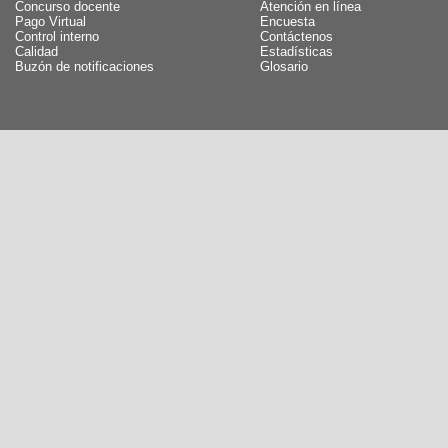
Concurso docente
Atención en línea
Pago Virtual
Encuesta
Control interno
Contáctenos
Calidad
Estadísticas
Buzón de notificaciones
Glosario