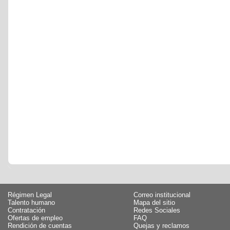
Régimen Legal
Correo institucional
Talento humano
Mapa del sitio
Contratación
Redes Sociales
Ofertas de empleo
FAQ
Rendición de cuentas
Quejas y reclamos