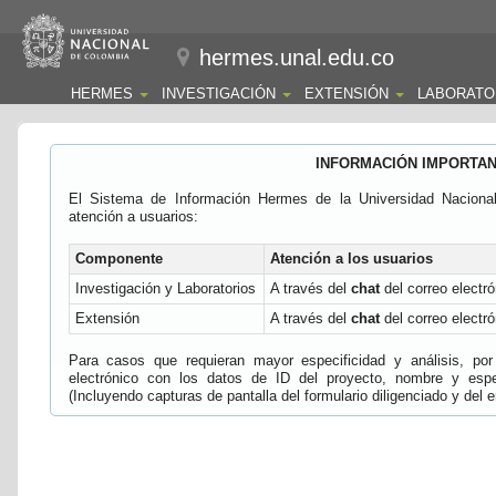
hermes.unal.edu.co
HERMES
INVESTIGACIÓN
EXTENSIÓN
LABORATO
INFORMACIÓN IMPORTA
El Sistema de Información Hermes de la Universidad Naciona
atención a usuarios:
Componente
Atención a los usuarios
Investigación y Laboratorios
A través del
chat
del correo electró
Extensión
A través del
chat
del correo electró
Para casos que requieran mayor especificidad y análisis, por 
electrónico con los datos de ID del proyecto, nombre y espec
(Incluyendo capturas de pantalla del formulario diligenciado y del e