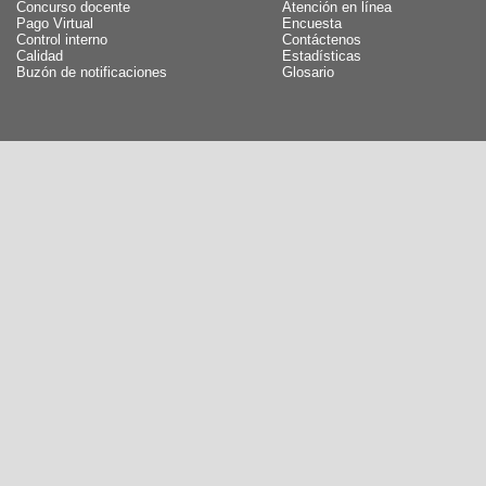
Concurso docente
Atención en línea
Pago Virtual
Encuesta
Control interno
Contáctenos
Calidad
Estadísticas
Buzón de notificaciones
Glosario