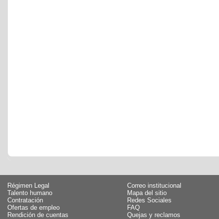
Régimen Legal
Correo institucional
Talento humano
Mapa del sitio
Contratación
Redes Sociales
Ofertas de empleo
FAQ
Rendición de cuentas
Quejas y reclamos