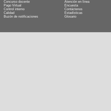
Concurso docente
Atención en línea
Pago Virtual
Encuesta
Control interno
Contáctenos
Calidad
Estadísticas
Buzón de notificaciones
Glosario