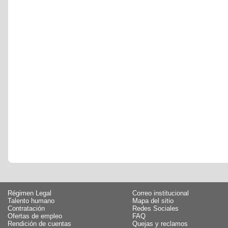
Régimen Legal
Correo institucional
Talento humano
Mapa del sitio
Contratación
Redes Sociales
Ofertas de empleo
FAQ
Rendición de cuentas
Quejas y reclamos