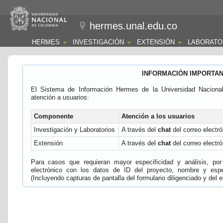
hermes.unal.edu.co
HERMES
INVESTIGACIÓN
EXTENSIÓN
LABORATO
INFORMACIÓN IMPORTA
El Sistema de Información Hermes de la Universidad Naciona
atención a usuarios:
Componente
Atención a los usuarios
Investigación y Laboratorios
A través del
chat
del correo electró
Extensión
A través del
chat
del correo electró
Para casos que requieran mayor especificidad y análisis, por 
electrónico con los datos de ID del proyecto, nombre y espec
(Incluyendo capturas de pantalla del formulario diligenciado y del e