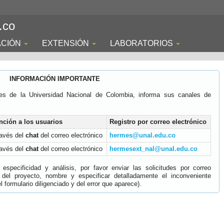
.co
ACIÓN
EXTENSIÓN
LABORATORIOS
INFORMACIÓN IMPORTANTE
es de la Universidad Nacional de Colombia, informa sus canales de
nción a los usuarios
Registro por correo electrónico
ravés del
chat
del correo electrónico
hermes@unal.edu.co
ravés del
chat
del correo electrónico
hermesext_nal@unal.edu.co
specificidad y análisis, por favor enviar las solicitudes por correo
 del proyecto, nombre y especificar detalladamente el inconveniente
 formulario diligenciado y del error que aparece).