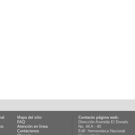
nal
Mapa del sitio
Contacto página web:
FAQ
Dirección Avenida El Dorado
os
Atención en línea
No. 44 A - 40
Contáctenos
Edif. Hemeroteca Nacional