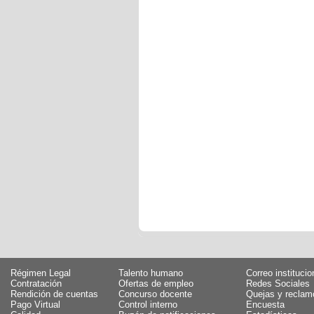
Régimen Legal
Talento humano
Correo institucio
Contratación
Ofertas de empleo
Redes Sociales
Rendición de cuentas
Concurso docente
Quejas y reclam
Pago Virtual
Control interno
Encuesta