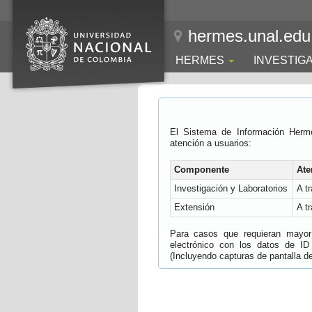
hermes.unal.edu
HERMES
INVESTIG
El Sistema de Información Herm
atención a usuarios:
Componente
Ate
Investigación y Laboratorios
A t
Extensión
A t
Para casos que requieran mayor e
electrónico con los datos de ID
(Incluyendo capturas de pantalla del