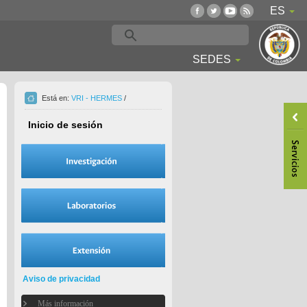
ES
SEDES
Está en:
VRI - HERMES
/
Inicio de sesión
Aviso de privacidad
Más información