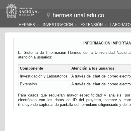
hermes.unal.edu.co
HERMES
INVESTIGACIÓN
EXTENSIÓN
LABORATO
INFORMACIÓN IMPORTA
El Sistema de Información Hermes de la Universidad Naciona
atención a usuarios:
Componente
Atención a los usuarios
Investigación y Laboratorios
A través del
chat
del correo electró
Extensión
A través del
chat
del correo electró
Para casos que requieran mayor especificidad y análisis, por 
electrónico con los datos de ID del proyecto, nombre y espec
(Incluyendo capturas de pantalla del formulario diligenciado y del e