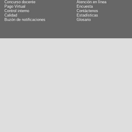
Concurso docente
Atención en línea
Pago Virtual
Encuesta
Control interno
Contáctenos
Calidad
Estadísticas
Buzón de notificaciones
Glosario