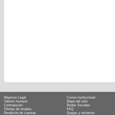
Régimen Legal
Correo institucional
Talento humano
Mapa del sitio
Contratación
Redes Sociales
Ofertas de empleo
FAQ
Rendición de cuentas
Quejas y reclamos