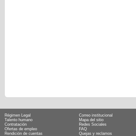
Régimen Legal
Correo institucional
Talento humano
Mapa del sitio
Contratación
Redes Sociales
Ofertas de empleo
FAQ
Rendición de cuentas
Quejas y reclamos