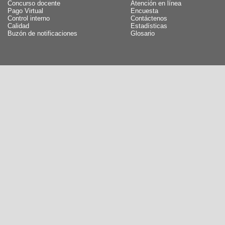
Concurso docente
Atención en línea
Pago Virtual
Encuesta
Control interno
Contáctenos
Calidad
Estadísticas
Buzón de notificaciones
Glosario