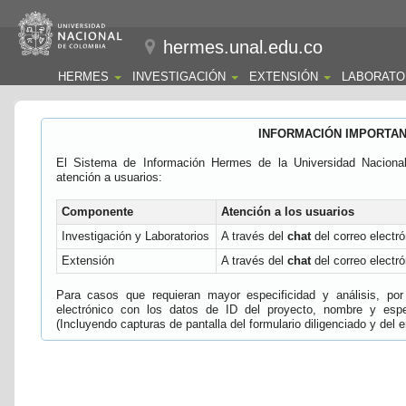
hermes.unal.edu.co
HERMES
INVESTIGACIÓN
EXTENSIÓN
LABORATO
INFORMACIÓN IMPORTA
El Sistema de Información Hermes de la Universidad Naciona
atención a usuarios:
Componente
Atención a los usuarios
Investigación y Laboratorios
A través del
chat
del correo electró
Extensión
A través del
chat
del correo electró
Para casos que requieran mayor especificidad y análisis, por 
electrónico con los datos de ID del proyecto, nombre y espec
(Incluyendo capturas de pantalla del formulario diligenciado y del e