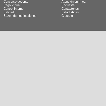
Concurso docente
Atención en línea
Pago Virtual
Encuesta
Control interno
Contáctenos
Calidad
Estadísticas
Buzón de notificaciones
Glosario