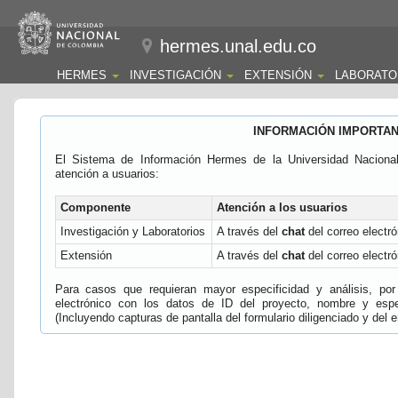
hermes.unal.edu.co
HERMES
INVESTIGACIÓN
EXTENSIÓN
LABORATO
INFORMACIÓN IMPORTA
El Sistema de Información Hermes de la Universidad Naciona
atención a usuarios:
Componente
Atención a los usuarios
Investigación y Laboratorios
A través del
chat
del correo electró
Extensión
A través del
chat
del correo electró
Para casos que requieran mayor especificidad y análisis, por 
electrónico con los datos de ID del proyecto, nombre y espec
(Incluyendo capturas de pantalla del formulario diligenciado y del e