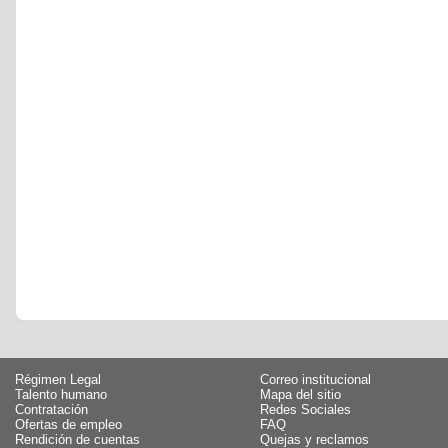
Régimen Legal
Correo institucional
Talento humano
Mapa del sitio
Contratación
Redes Sociales
Ofertas de empleo
FAQ
Rendición de cuentas
Quejas y reclamos