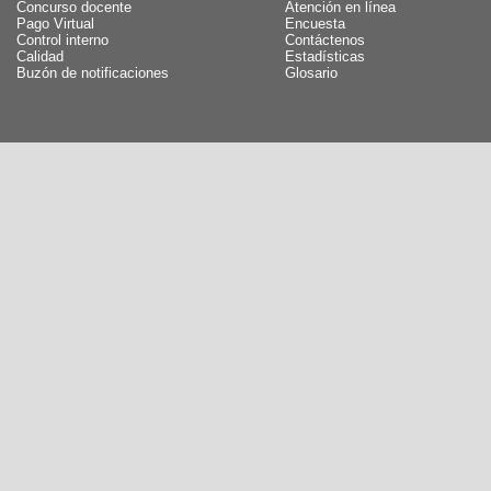
Concurso docente
Atención en línea
Pago Virtual
Encuesta
Control interno
Contáctenos
Calidad
Estadísticas
Buzón de notificaciones
Glosario