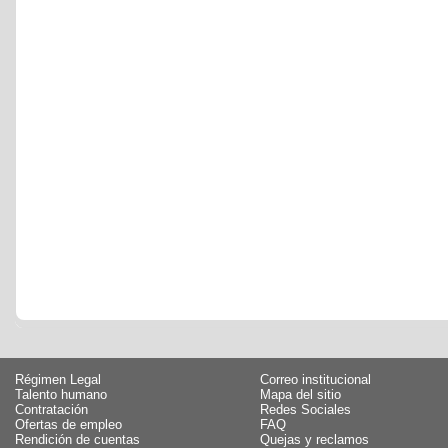
Régimen Legal
Correo institucional
Talento humano
Mapa del sitio
Contratación
Redes Sociales
Ofertas de empleo
FAQ
Rendición de cuentas
Quejas y reclamos