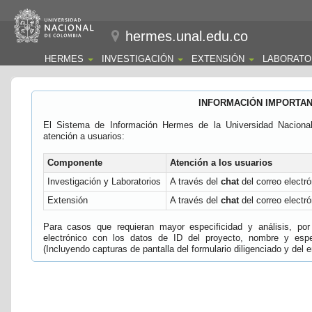
hermes.unal.edu.co
HERMES
INVESTIGACIÓN
EXTENSIÓN
LABORATO
INFORMACIÓN IMPORTA
El Sistema de Información Hermes de la Universidad Naciona
atención a usuarios:
Componente
Atención a los usuarios
Investigación y Laboratorios
A través del
chat
del correo electró
Extensión
A través del
chat
del correo electró
Para casos que requieran mayor especificidad y análisis, por 
electrónico con los datos de ID del proyecto, nombre y espec
(Incluyendo capturas de pantalla del formulario diligenciado y del e