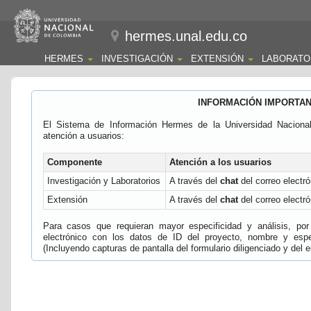
hermes.unal.edu.co
HERMES
INVESTIGACIÓN
EXTENSIÓN
LABORATO
INFORMACIÓN IMPORTA
El Sistema de Información Hermes de la Universidad Naciona
atención a usuarios:
Componente
Atención a los usuarios
Investigación y Laboratorios
A través del
chat
del correo electró
Extensión
A través del
chat
del correo electró
Para casos que requieran mayor especificidad y análisis, por 
electrónico con los datos de ID del proyecto, nombre y espec
(Incluyendo capturas de pantalla del formulario diligenciado y del e