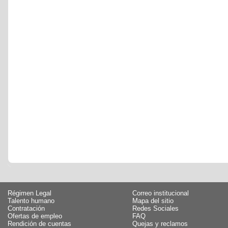
Régimen Legal
Correo institucional
Talento humano
Mapa del sitio
Contratación
Redes Sociales
Ofertas de empleo
FAQ
Rendición de cuentas
Quejas y reclamos