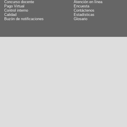
Concurso docente
Atención en línea
Pago Virtual
Encuesta
Control interno
Contáctenos
Calidad
Estadísticas
Buzón de notificaciones
Glosario