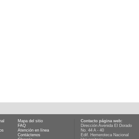
nal
Mapa del sitio
Contacto página web:
FAQ
Dirección Avenida El Dorado
os
Atención en línea
No. 44 A - 40
Contáctenos
Edif. Hemeroteca Nacional