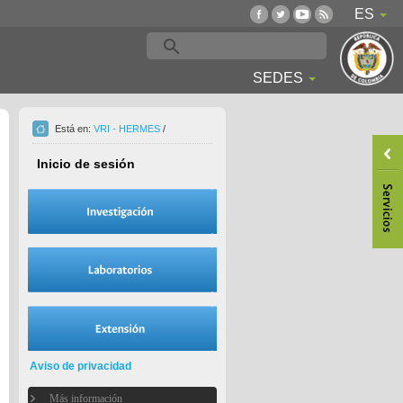
ES
SEDES
Está en:
VRI - HERMES
/
Inicio de sesión
Aviso de privacidad
Más información