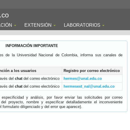
.co
ACIÓN
EXTENSIÓN
LABORATORIOS
INFORMACIÓN IMPORTANTE
es de la Universidad Nacional de Colombia, informa sus canales de
nción a los usuarios
Registro por correo electrónico
ravés del
chat
del correo electrónico
hermes@unal.edu.co
ravés del
chat
del correo electrónico
hermesext_nal@unal.edu.co
specificidad y análisis, por favor enviar las solicitudes por correo
 del proyecto, nombre y especificar detalladamente el inconveniente
 formulario diligenciado y del error que aparece).