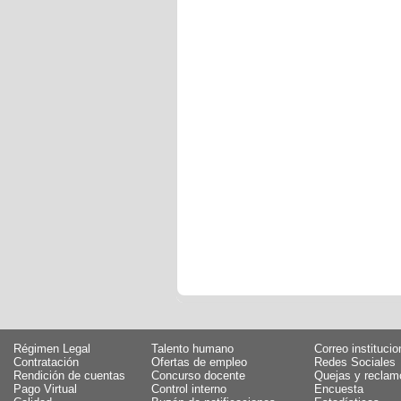
Régimen Legal
Talento humano
Correo institucio
Contratación
Ofertas de empleo
Redes Sociales
Rendición de cuentas
Concurso docente
Quejas y reclam
Pago Virtual
Control interno
Encuesta