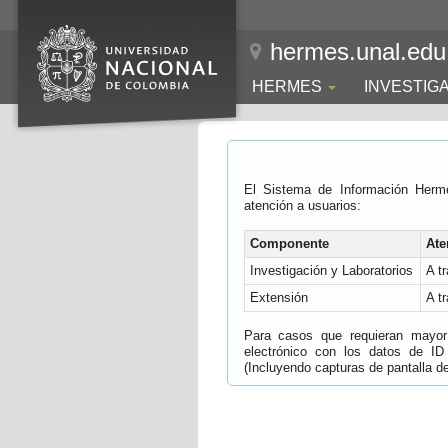
hermes.unal.edu
HERMES
INVESTIG
El Sistema de Información Herm
atención a usuarios:
Componente
Ate
Investigación y Laboratorios
A t
Extensión
A t
Para casos que requieran mayor e
electrónico con los datos de ID
(Incluyendo capturas de pantalla del