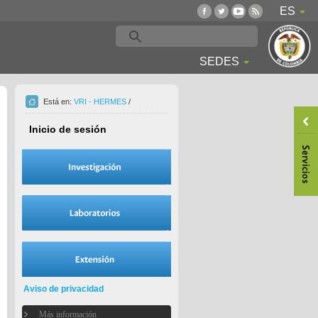
ES
SEDES
Está en:
VRI - HERMES
/
Inicio de sesión
Aviso de privacidad
Más información