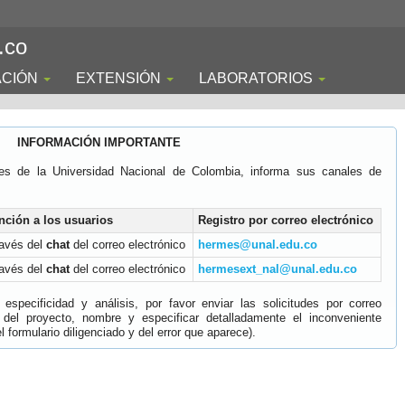
.co
ACIÓN
EXTENSIÓN
LABORATORIOS
INFORMACIÓN IMPORTANTE
es de la Universidad Nacional de Colombia, informa sus canales de
nción a los usuarios
Registro por correo electrónico
ravés del
chat
del correo electrónico
hermes@unal.edu.co
ravés del
chat
del correo electrónico
hermesext_nal@unal.edu.co
specificidad y análisis, por favor enviar las solicitudes por correo
 del proyecto, nombre y especificar detalladamente el inconveniente
 formulario diligenciado y del error que aparece).