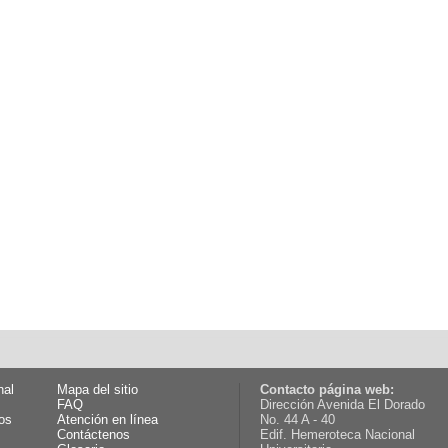
nal
Mapa del sitio
Contacto página web:
FAQ
Dirección Avenida El Dorado
os
Atención en línea
No. 44 A - 40
Contáctenos
Edif. Hemeroteca Nacional