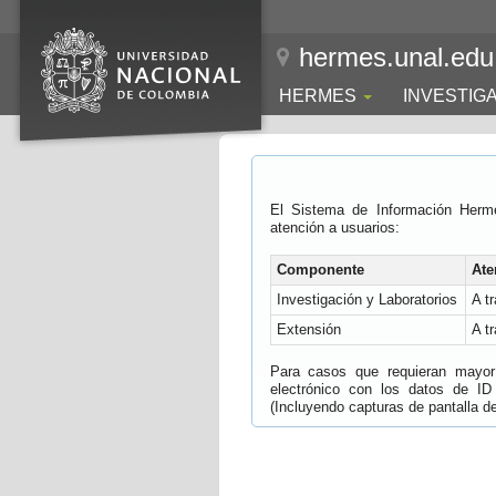
hermes.unal.edu
HERMES
INVESTIG
El Sistema de Información Herm
atención a usuarios:
Componente
Ate
Investigación y Laboratorios
A t
Extensión
A t
Para casos que requieran mayor e
electrónico con los datos de ID
(Incluyendo capturas de pantalla del