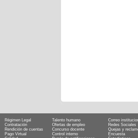
Régimen Legal
Talento humano
Correo institucio
Contratación
Ofertas de empleo
Redes Sociales
Rendición de cuentas
Concurso docente
Quejas y reclam
Pago Virtual
Control interno
Encuesta