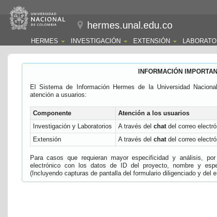
hermes.unal.edu.co
HERMES
INVESTIGACIÓN
EXTENSIÓN
LABORATO
INFORMACIÓN IMPORTA
El Sistema de Información Hermes de la Universidad Naciona
atención a usuarios:
Componente
Atención a los usuarios
Investigación y Laboratorios
A través del
chat
del correo electró
Extensión
A través del
chat
del correo electró
Para casos que requieran mayor especificidad y análisis, por 
electrónico con los datos de ID del proyecto, nombre y espec
(Incluyendo capturas de pantalla del formulario diligenciado y del e