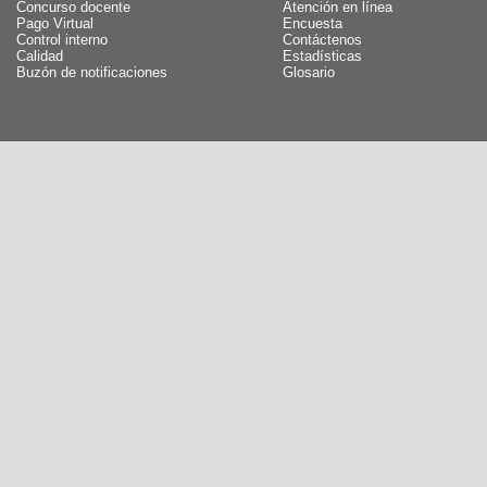
Concurso docente
Atención en línea
Pago Virtual
Encuesta
Control interno
Contáctenos
Calidad
Estadísticas
Buzón de notificaciones
Glosario