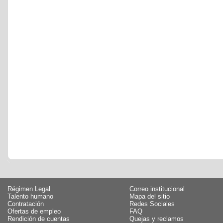
Régimen Legal
Correo institucional
Talento humano
Mapa del sitio
Contratación
Redes Sociales
Ofertas de empleo
FAQ
Rendición de cuentas
Quejas y reclamos