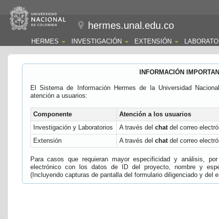
hermes.unal.edu.co
HERMES
INVESTIGACIÓN
EXTENSIÓN
LABORATO
INFORMACIÓN IMPORTA
El Sistema de Información Hermes de la Universidad Naciona
atención a usuarios:
Componente
Atención a los usuarios
Investigación y Laboratorios
A través del
chat
del correo electró
Extensión
A través del
chat
del correo electró
Para casos que requieran mayor especificidad y análisis, por 
electrónico con los datos de ID del proyecto, nombre y espec
(Incluyendo capturas de pantalla del formulario diligenciado y del e