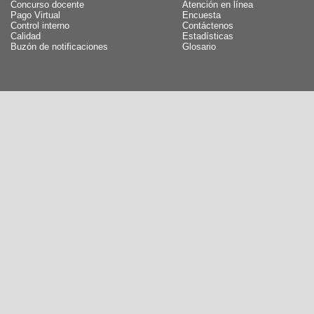
Concurso docente
Atención en línea
Pago Virtual
Encuesta
Control interno
Contáctenos
Calidad
Estadísticas
Buzón de notificaciones
Glosario