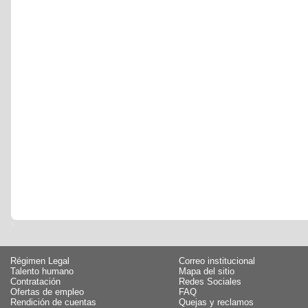
Régimen Legal
Correo institucional
Talento humano
Mapa del sitio
Contratación
Redes Sociales
Ofertas de empleo
FAQ
Rendición de cuentas
Quejas y reclamos