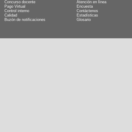
Concurso docente
Atención en línea
Pago Virtual
Encuesta
Control interno
Contáctenos
Calidad
Estadísticas
Buzón de notificaciones
Glosario