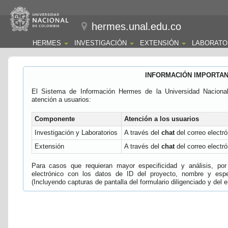
hermes.unal.edu.co
HERMES
INVESTIGACIÓN
EXTENSIÓN
LABORATO
INFORMACIÓN IMPORTA
El Sistema de Información Hermes de la Universidad Naciona
atención a usuarios:
Componente
Atención a los usuarios
Investigación y Laboratorios
A través del
chat
del correo electró
Extensión
A través del
chat
del correo electró
Para casos que requieran mayor especificidad y análisis, por 
electrónico con los datos de ID del proyecto, nombre y espec
(Incluyendo capturas de pantalla del formulario diligenciado y del e