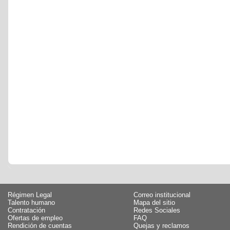
Régimen Legal
Correo institucional
Talento humano
Mapa del sitio
Contratación
Redes Sociales
Ofertas de empleo
FAQ
Rendición de cuentas
Quejas y reclamos