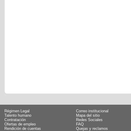
Régimen Legal
Correo institucional
Talento humano
Mapa del sitio
Contratación
Redes Sociales
Ofertas de empleo
FAQ
Rendición de cuentas
Quejas y reclamos