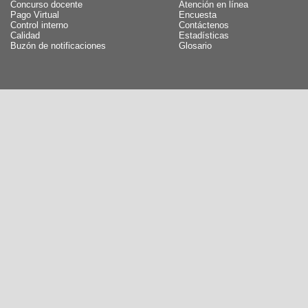
Concurso docente
Atención en línea
Pago Virtual
Encuesta
Control interno
Contáctenos
Calidad
Estadísticas
Buzón de notificaciones
Glosario