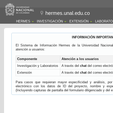
hermes.unal.edu.co
HERMES
INVESTIGACIÓN
EXTENSIÓN
LABORATO
INFORMACIÓN IMPORTA
El Sistema de Información Hermes de la Universidad Naciona
atención a usuarios:
Componente
Atención a los usuarios
Investigación y Laboratorios
A través del
chat
del correo electró
Extensión
A través del
chat
del correo electró
Para casos que requieran mayor especificidad y análisis, por 
electrónico con los datos de ID del proyecto, nombre y espec
(Incluyendo capturas de pantalla del formulario diligenciado y del e