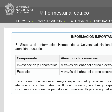
hermes.unal.edu.co
HERMES
INVESTIGACIÓN
EXTENSIÓN
LABORATO
INFORMACIÓN IMPORTA
El Sistema de Información Hermes de la Universidad Naciona
atención a usuarios:
Componente
Atención a los usuarios
Investigación y Laboratorios
A través del
chat
del correo electró
Extensión
A través del
chat
del correo electró
Para casos que requieran mayor especificidad y análisis, por 
electrónico con los datos de ID del proyecto, nombre y espec
(Incluyendo capturas de pantalla del formulario diligenciado y del e