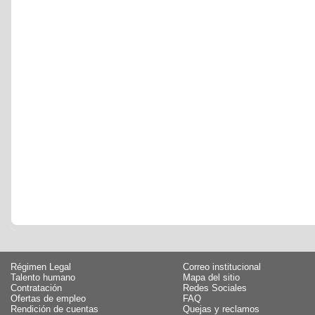
Régimen Legal
Correo institucional
Talento humano
Mapa del sitio
Contratación
Redes Sociales
Ofertas de empleo
FAQ
Rendición de cuentas
Quejas y reclamos