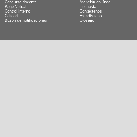
Concurso docente
Atención en línea
Pago Virtual
Encuesta
Control interno
Contáctenos
Calidad
Estadísticas
Buzón de notificaciones
Glosario