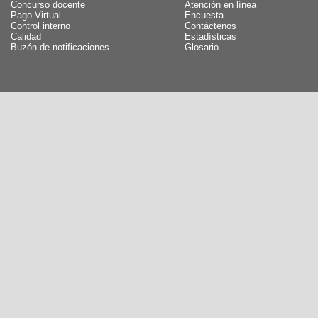
Concurso docente
Atención en línea
Pago Virtual
Encuesta
Control interno
Contáctenos
Calidad
Estadísticas
Buzón de notificaciones
Glosario