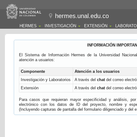
hermes.unal.edu.co
HERMES
INVESTIGACIÓN
EXTENSIÓN
LABORATO
INFORMACIÓN IMPORTA
El Sistema de Información Hermes de la Universidad Naciona
atención a usuarios:
Componente
Atención a los usuarios
Investigación y Laboratorios
A través del
chat
del correo electró
Extensión
A través del
chat
del correo electró
Para casos que requieran mayor especificidad y análisis, por 
electrónico con los datos de ID del proyecto, nombre y espec
(Incluyendo capturas de pantalla del formulario diligenciado y del e