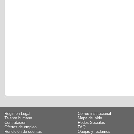
Régimen Legal
Correo institucional
Talento humano
Mapa del sitio
Contratación
Redes Sociales
Ofertas de empleo
FAQ
Rendición de cuentas
Quejas y reclamos