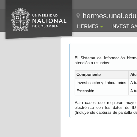
hermes.unal.edu
HERMES
INVESTIG
El Sistema de Información Herm
atención a usuarios:
Componente
Ate
Investigación y Laboratorios
A t
Extensión
A t
Para casos que requieran mayor e
electrónico con los datos de ID
(Incluyendo capturas de pantalla del