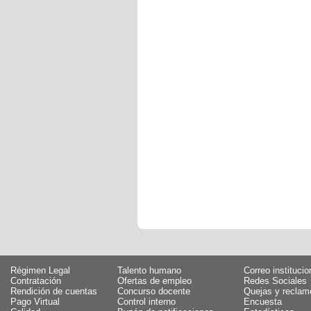
Régimen Legal
Talento humano
Correo institucio
Contratación
Ofertas de empleo
Redes Sociales
Rendición de cuentas
Concurso docente
Quejas y reclam
Pago Virtual
Control interno
Encuesta