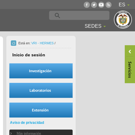
ES
SEDES
Está en:
VRI - HERMES
/
Inicio de sesión
Aviso de privacidad
Más información