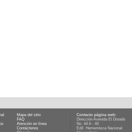
nal
Mapa del sitio
Contacto página web:
FAQ
Dirección Avenida El Dorado
os
Atención en línea
No. 44 A - 40
Contáctenos
Edif. Hemeroteca Nacional