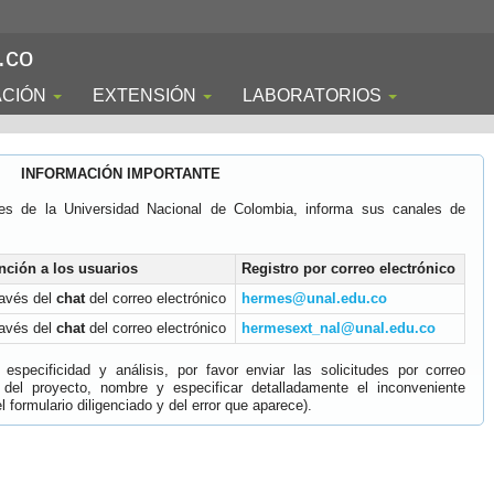
.co
ACIÓN
EXTENSIÓN
LABORATORIOS
INFORMACIÓN IMPORTANTE
es de la Universidad Nacional de Colombia, informa sus canales de
nción a los usuarios
Registro por correo electrónico
ravés del
chat
del correo electrónico
hermes@unal.edu.co
ravés del
chat
del correo electrónico
hermesext_nal@unal.edu.co
specificidad y análisis, por favor enviar las solicitudes por correo
 del proyecto, nombre y especificar detalladamente el inconveniente
 formulario diligenciado y del error que aparece).