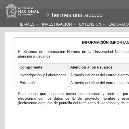
hermes.unal.edu.co
HERMES
INVESTIGACIÓN
EXTENSIÓN
LABORATO
INFORMACIÓN IMPORTA
El Sistema de Información Hermes de la Universidad Naciona
atención a usuarios:
Componente
Atención a los usuarios
Investigación y Laboratorios
A través del
chat
del correo electró
Extensión
A través del
chat
del correo electró
Para casos que requieran mayor especificidad y análisis, por 
electrónico con los datos de ID del proyecto, nombre y espec
(Incluyendo capturas de pantalla del formulario diligenciado y del e