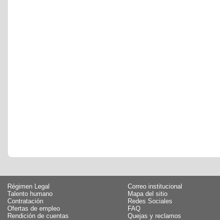
Régimen Legal
Correo institucional
Talento humano
Mapa del sitio
Contratación
Redes Sociales
Ofertas de empleo
FAQ
Rendición de cuentas
Quejas y reclamos