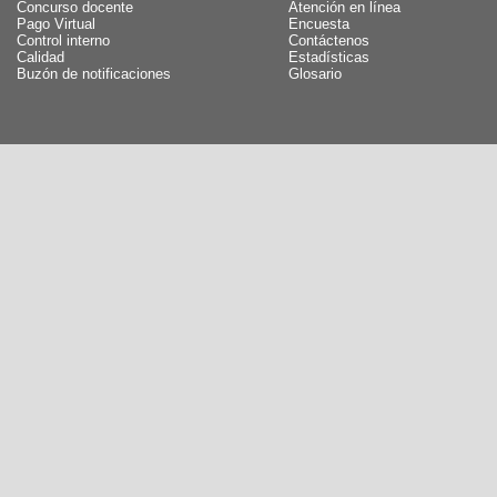
Concurso docente
Atención en línea
Pago Virtual
Encuesta
Control interno
Contáctenos
Calidad
Estadísticas
Buzón de notificaciones
Glosario