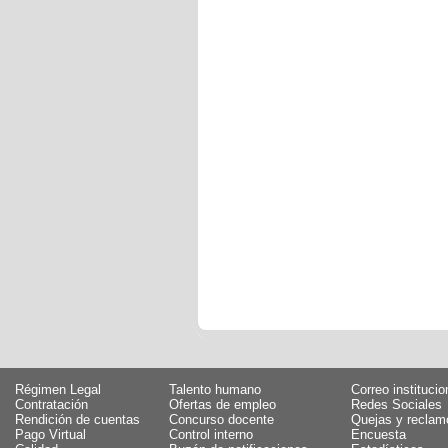
Régimen Legal
Talento humano
Correo institucio
Contratación
Ofertas de empleo
Redes Sociales
Rendición de cuentas
Concurso docente
Quejas y reclam
Pago Virtual
Control interno
Encuesta