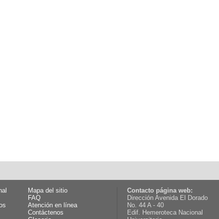
nal
Mapa del sitio
Contacto página web:
FAQ
Dirección Avenida El Dorado
os
Atención en línea
No. 44 A - 40
Contáctenos
Edif. Hemeroteca Nacional