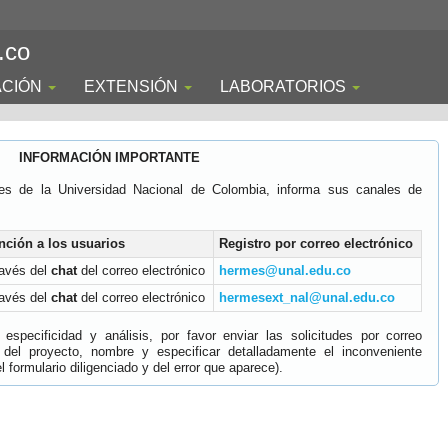
.co
ACIÓN
EXTENSIÓN
LABORATORIOS
INFORMACIÓN IMPORTANTE
es de la Universidad Nacional de Colombia, informa sus canales de
nción a los usuarios
Registro por correo electrónico
ravés del
chat
del correo electrónico
hermes@unal.edu.co
ravés del
chat
del correo electrónico
hermesext_nal@unal.edu.co
specificidad y análisis, por favor enviar las solicitudes por correo
 del proyecto, nombre y especificar detalladamente el inconveniente
 formulario diligenciado y del error que aparece).