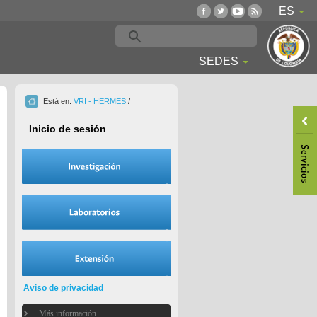
ES
SEDES
Está en:
VRI - HERMES
/
Inicio de sesión
Aviso de privacidad
Más información