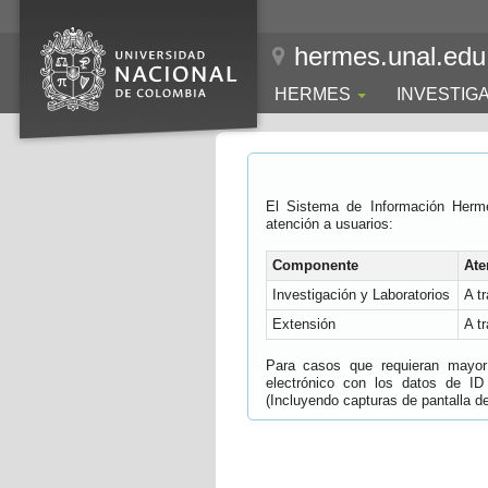
hermes.unal.edu
HERMES
INVESTIG
El Sistema de Información Herm
atención a usuarios:
Componente
Ate
Investigación y Laboratorios
A t
Extensión
A t
Para casos que requieran mayor e
electrónico con los datos de ID
(Incluyendo capturas de pantalla del