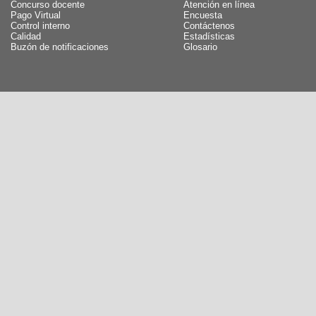
Concurso docente
Atención en línea
Pago Virtual
Encuesta
Control interno
Contáctenos
Calidad
Estadísticas
Buzón de notificaciones
Glosario