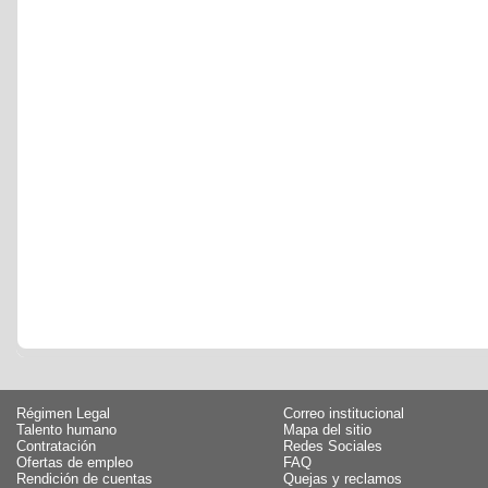
Régimen Legal
Correo institucional
Talento humano
Mapa del sitio
Contratación
Redes Sociales
Ofertas de empleo
FAQ
Rendición de cuentas
Quejas y reclamos