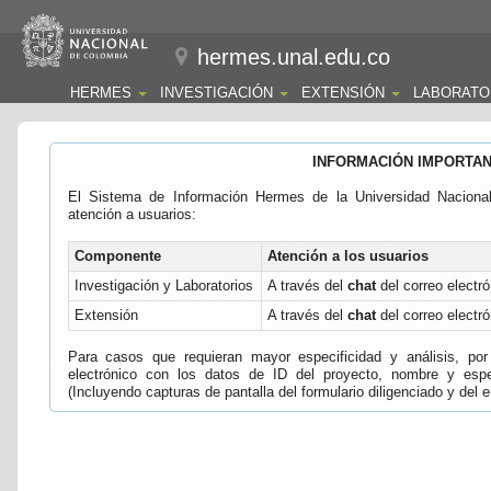
hermes.unal.edu.co
HERMES
INVESTIGACIÓN
EXTENSIÓN
LABORATO
INFORMACIÓN IMPORTA
El Sistema de Información Hermes de la Universidad Naciona
atención a usuarios:
Componente
Atención a los usuarios
Investigación y Laboratorios
A través del
chat
del correo electró
Extensión
A través del
chat
del correo electró
Para casos que requieran mayor especificidad y análisis, por 
electrónico con los datos de ID del proyecto, nombre y espec
(Incluyendo capturas de pantalla del formulario diligenciado y del e