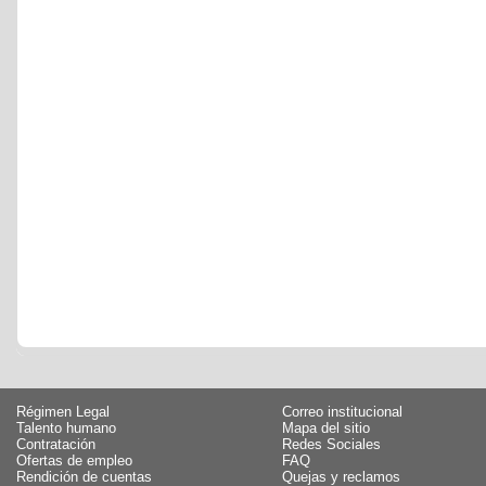
Régimen Legal
Correo institucional
Talento humano
Mapa del sitio
Contratación
Redes Sociales
Ofertas de empleo
FAQ
Rendición de cuentas
Quejas y reclamos