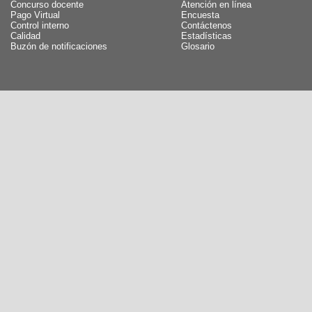
Concurso docente
Atención en línea
Pago Virtual
Encuesta
Control interno
Contáctenos
Calidad
Estadísticas
Buzón de notificaciones
Glosario