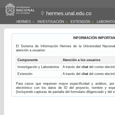
hermes.unal.edu.co
HERMES
INVESTIGACIÓN
EXTENSIÓN
LABORATO
INFORMACIÓN IMPORTA
El Sistema de Información Hermes de la Universidad Naciona
atención a usuarios:
Componente
Atención a los usuarios
Investigación y Laboratorios
A través del
chat
del correo electró
Extensión
A través del
chat
del correo electró
Para casos que requieran mayor especificidad y análisis, por 
electrónico con los datos de ID del proyecto, nombre y espec
(Incluyendo capturas de pantalla del formulario diligenciado y del e