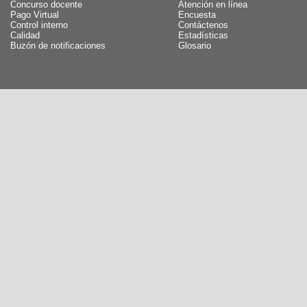
Concurso docente
Atención en línea
Pago Virtual
Encuesta
Control interno
Contáctenos
Calidad
Estadísticas
Buzón de notificaciones
Glosario