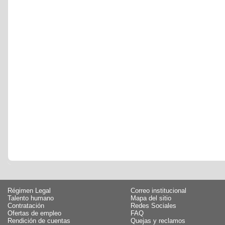
Régimen Legal
Correo institucional
Talento humano
Mapa del sitio
Contratación
Redes Sociales
Ofertas de empleo
FAQ
Rendición de cuentas
Quejas y reclamos