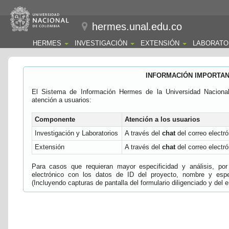
hermes.unal.edu.co
HERMES
INVESTIGACIÓN
EXTENSIÓN
LABORATO
INFORMACIÓN IMPORTA
El Sistema de Información Hermes de la Universidad Naciona
atención a usuarios:
Componente
Atención a los usuarios
Investigación y Laboratorios
A través del
chat
del correo electró
Extensión
A través del
chat
del correo electró
Para casos que requieran mayor especificidad y análisis, por 
electrónico con los datos de ID del proyecto, nombre y espec
(Incluyendo capturas de pantalla del formulario diligenciado y del e