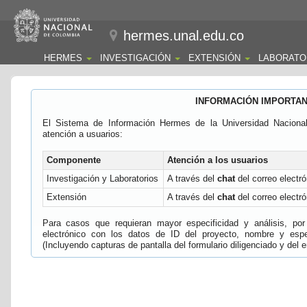
hermes.unal.edu.co
HERMES
INVESTIGACIÓN
EXTENSIÓN
LABORATO
INFORMACIÓN IMPORTA
El Sistema de Información Hermes de la Universidad Naciona
atención a usuarios:
Componente
Atención a los usuarios
Investigación y Laboratorios
A través del
chat
del correo electró
Extensión
A través del
chat
del correo electró
Para casos que requieran mayor especificidad y análisis, por 
electrónico con los datos de ID del proyecto, nombre y espec
(Incluyendo capturas de pantalla del formulario diligenciado y del e