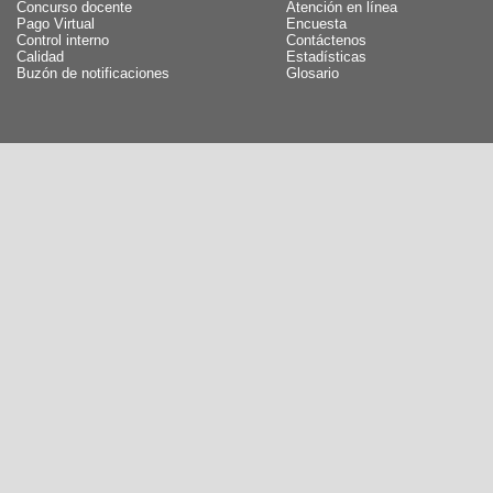
Concurso docente
Atención en línea
Pago Virtual
Encuesta
Control interno
Contáctenos
Calidad
Estadísticas
Buzón de notificaciones
Glosario