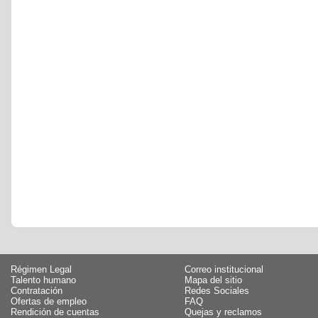
Régimen Legal
Correo institucional
Talento humano
Mapa del sitio
Contratación
Redes Sociales
Ofertas de empleo
FAQ
Rendición de cuentas
Quejas y reclamos