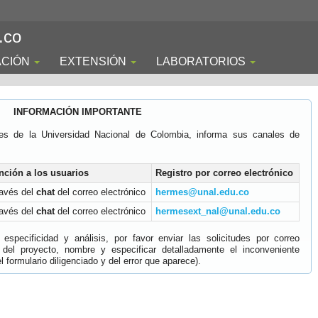
.co
ACIÓN
EXTENSIÓN
LABORATORIOS
INFORMACIÓN IMPORTANTE
es de la Universidad Nacional de Colombia, informa sus canales de
nción a los usuarios
Registro por correo electrónico
ravés del
chat
del correo electrónico
hermes@unal.edu.co
ravés del
chat
del correo electrónico
hermesext_nal@unal.edu.co
specificidad y análisis, por favor enviar las solicitudes por correo
 del proyecto, nombre y especificar detalladamente el inconveniente
 formulario diligenciado y del error que aparece).