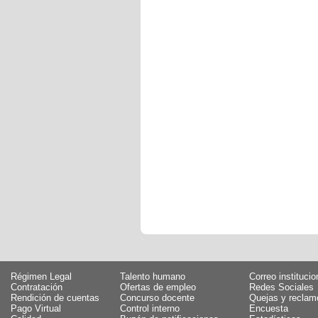
Régimen Legal
Talento humano
Correo institucio
Contratación
Ofertas de empleo
Redes Sociales
Rendición de cuentas
Concurso docente
Quejas y reclam
Pago Virtual
Control interno
Encuesta