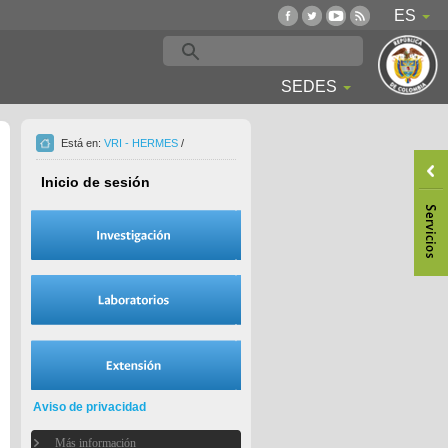
ES
SEDES
Está en:
VRI - HERMES
/
Inicio de sesión
Aviso de privacidad
Más información