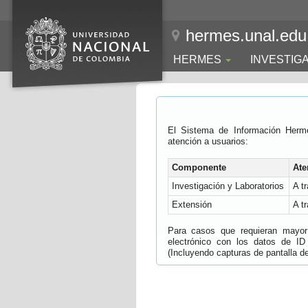
hermes.unal.edu
HERMES
INVESTIG
El Sistema de Información Herm
atención a usuarios:
Componente
Ate
Investigación y Laboratorios
A t
Extensión
A t
Para casos que requieran mayor e
electrónico con los datos de ID
(Incluyendo capturas de pantalla del