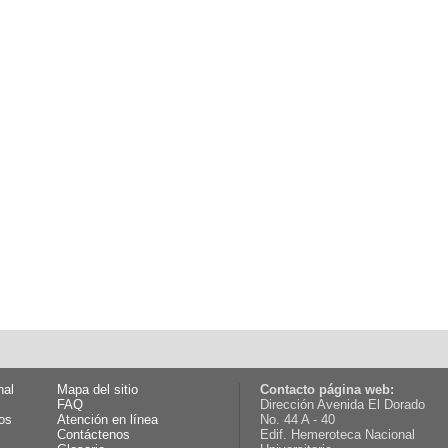
nal
Mapa del sitio
Contacto página web:
FAQ
Dirección Avenida El Dorado
os
Atención en línea
No. 44 A - 40
Contáctenos
Edif. Hemeroteca Nacional