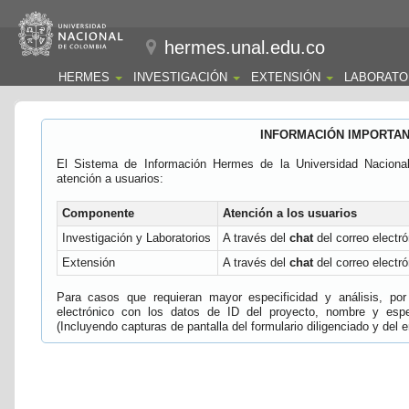
hermes.unal.edu.co
HERMES
INVESTIGACIÓN
EXTENSIÓN
LABORATO
INFORMACIÓN IMPORTA
El Sistema de Información Hermes de la Universidad Naciona
atención a usuarios:
Componente
Atención a los usuarios
Investigación y Laboratorios
A través del
chat
del correo electró
Extensión
A través del
chat
del correo electró
Para casos que requieran mayor especificidad y análisis, por 
electrónico con los datos de ID del proyecto, nombre y espec
(Incluyendo capturas de pantalla del formulario diligenciado y del e