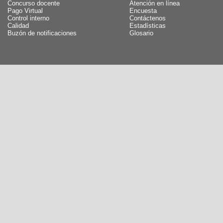
Concurso docente
Atención en línea
Pago Virtual
Encuesta
Control interno
Contáctenos
Calidad
Estadísticas
Buzón de notificaciones
Glosario