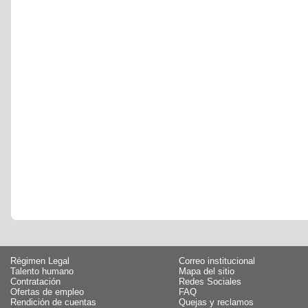
Régimen Legal
Correo institucional
Talento humano
Mapa del sitio
Contratación
Redes Sociales
Ofertas de empleo
FAQ
Rendición de cuentas
Quejas y reclamos