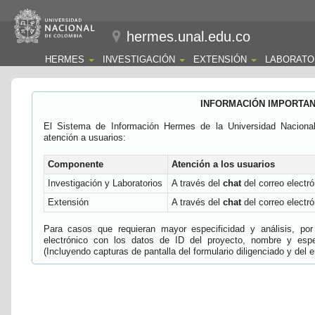
hermes.unal.edu.co
HERMES
INVESTIGACIÓN
EXTENSIÓN
LABORATO
INFORMACIÓN IMPORTA
El Sistema de Información Hermes de la Universidad Naciona
atención a usuarios:
Componente
Atención a los usuarios
Investigación y Laboratorios
A través del
chat
del correo electró
Extensión
A través del
chat
del correo electró
Para casos que requieran mayor especificidad y análisis, por 
electrónico con los datos de ID del proyecto, nombre y espec
(Incluyendo capturas de pantalla del formulario diligenciado y del e