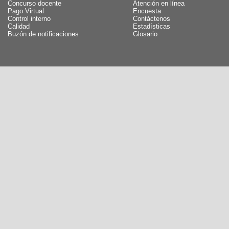
Concurso docente
Atención en línea
Pago Virtual
Encuesta
Control interno
Contáctenos
Calidad
Estadísticas
Buzón de notificaciones
Glosario