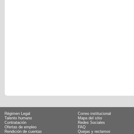
Régimen Legal
Correo institucional
Talento humano
Mapa del sitio
Contratación
Redes Sociales
Ofertas de empleo
FAQ
Rendición de cuentas
Quejas y reclamos