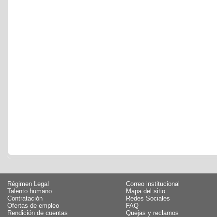
Régimen Legal
Correo institucional
Talento humano
Mapa del sitio
Contratación
Redes Sociales
Ofertas de empleo
FAQ
Rendición de cuentas
Quejas y reclamos