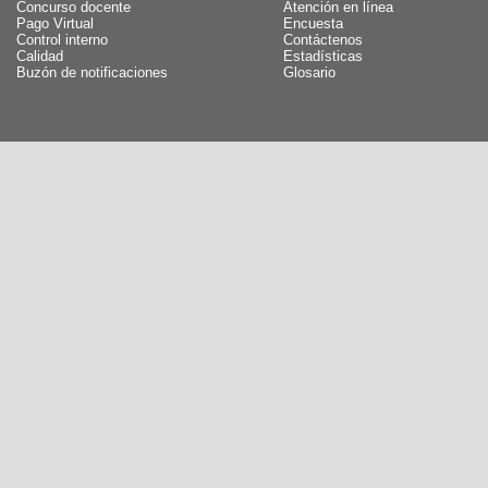
Concurso docente
Atención en línea
Pago Virtual
Encuesta
Control interno
Contáctenos
Calidad
Estadísticas
Buzón de notificaciones
Glosario