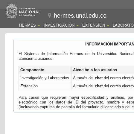
hermes.unal.edu.co
HERMES
INVESTIGACIÓN
EXTENSIÓN
LABORATO
INFORMACIÓN IMPORTA
El Sistema de Información Hermes de la Universidad Naciona
atención a usuarios:
Componente
Atención a los usuarios
Investigación y Laboratorios
A través del
chat
del correo electró
Extensión
A través del
chat
del correo electró
Para casos que requieran mayor especificidad y análisis, por 
electrónico con los datos de ID del proyecto, nombre y espec
(Incluyendo capturas de pantalla del formulario diligenciado y del e